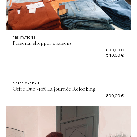
PRESTATIONS
Personal shopper 4 saisons
600,00
€
Le
540,00
€
prix
Le
initial
prix
était :
actuel
600,00 €.
est :
540,00 €.
CARTE CADEAU
Offre Duo -10% La journée Relooking
800,00
€