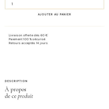
quantité
de
AJOUTER AU PANIER
Coaching
en
image
Livraison offerte dès 60 €
Paiement 100 % sécurisé
Retours acceptés 14 jours
DESCRIPTION
À propos
de ce
produit