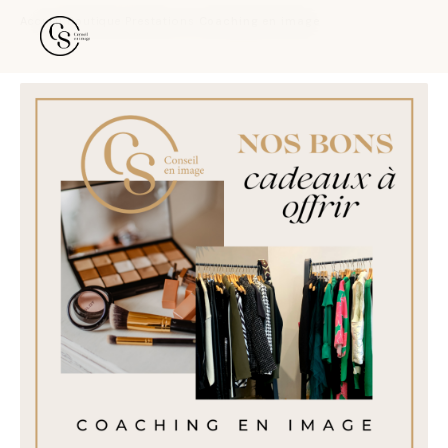
Accueil
›
Boutique
›
Prestations
›
Coaching en image