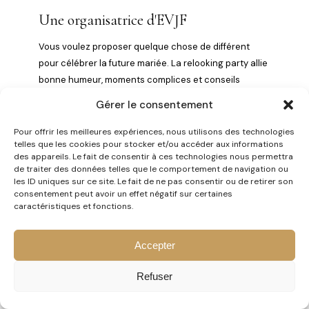
Une organisatrice d'EVJF
Vous voulez proposer quelque chose de différent
pour célébrer la future mariée. La relooking party allie
bonne humeur, moments complices et conseils
concrets pour toutes les participantes.
Gérer le consentement
Pour offrir les meilleures expériences, nous utilisons des technologies
telles que les cookies pour stocker et/ou accéder aux informations
des appareils. Le fait de consentir à ces technologies nous permettra
de traiter des données telles que le comportement de navigation ou
les ID uniques sur ce site. Le fait de ne pas consentir ou de retirer son
consentement peut avoir un effet négatif sur certaines
caractéristiques et fonctions.
03
Accepter
Un groupe de collègues
Refuser
Vous souhaitez organiser une activité cohésion
d'équipe originale, loin des team buildings classiques.