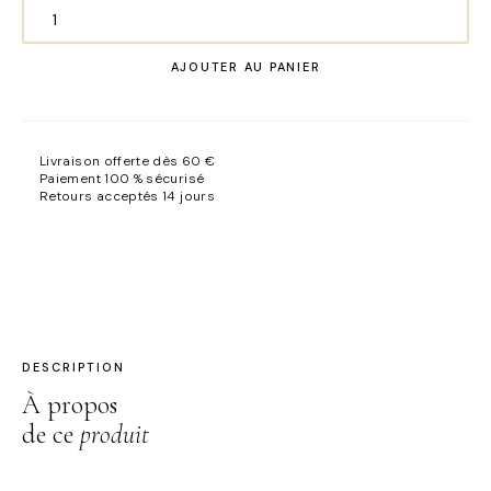
quantité
de
AJOUTER AU PANIER
Offre
duo
-10%
Colorimétrie
Livraison offerte dès 60 €
Essentiel
Paiement 100 % sécurisé
Retours acceptés 14 jours
DESCRIPTION
À propos
de ce
produit