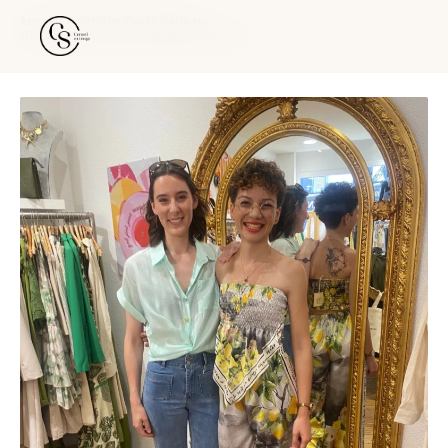
Accueil
›
Boutique
›
Carte cadeau
›
Offre duo -10% Colorimétrie Essentiel