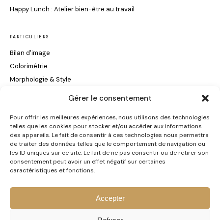
Happy Lunch : Atelier bien-être au travail
PARTICULIERS
Bilan d'image
Colorimétrie
Morphologie & Style
Maquillage & Soin du Visage
Gérer le consentement
Conseils Coiffure
Pour offrir les meilleures expériences, nous utilisons des technologies
telles que les cookies pour stocker et/ou accéder aux informations
INFORMATIONS
des appareils. Le fait de consentir à ces technologies nous permettra
de traiter des données telles que le comportement de navigation ou
Certification Qualiopi
les ID uniques sur ce site. Le fait de ne pas consentir ou de retirer son
consentement peut avoir un effet négatif sur certaines
Contact
caractéristiques et fonctions.
Accepter
© 2026 CS Conseil en Image · Céline Soriano · Mulhouse ·
Mentions légales
·
CGV