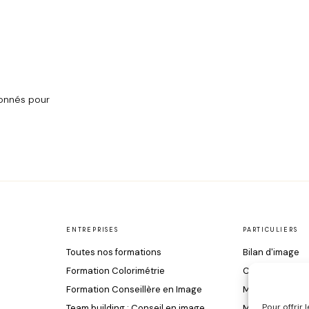
onnés pour
ENTREPRISES
PARTICULIERS
Toutes nos formations
Bilan d'image
Formation Colorimétrie
Colorimétrie
Formation Conseillère en Image
Morphologie & 
Pour offrir
Team building : Conseil en image
Maquillage & S