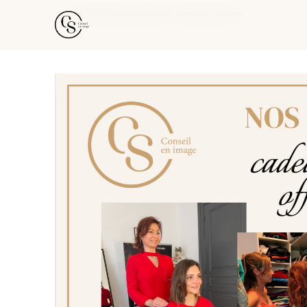
Accueil
›
Boutique
›
Prestations
›
Forfaits Femme