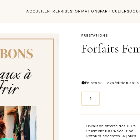
ACCUEIL
ENTREPRISES
FORMATIONS
PARTICULIERS
BOU
PRESTATIONS
Forfaits F
En stock — expédition sous
quantité
de
Forfaits
Femme
Livraison offerte dès 60 €
Paiement 100 % sécurisé
Retours acceptés 14 jours